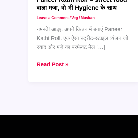
वाला मजा, वो भी Hygiene के साथ
Leave a Comment
/
Veg
/
Muskan
नमस्ते! आइए, अपने किचन में बनाएं Paneer
Kathi Roll, एक ऐसा स्ट्रीट-स्टाइल व्यंजन जो
स्वाद और मज़े का परफेक्ट मेल […]
अब
Read Post »
घर
पर
बनाएं
spicy
और
tasty
Paneer
Kathi