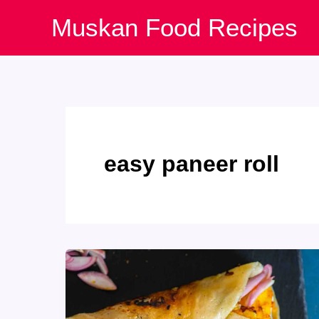
Skip
Muskan Food Recipes
to
content
easy paneer roll