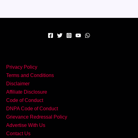
लज़ीज़
Paneer
Kathi
Roll
खाने
वाले
पूछते
रह
जाएंगे
Privacy Policy
Recipe
Terms and Conditions
Disclaimer
Affiliate Disclosure
Code of Conduct
DNPA Code of Conduct
Grievance Redressal Policy
Advertise With Us
Contact Us