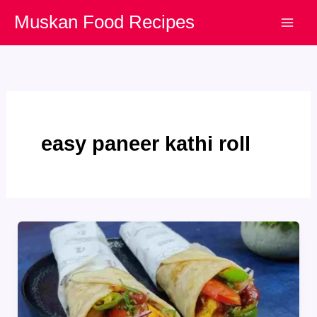
Skip
Muskan Food Recipes
to
content
easy paneer kathi roll