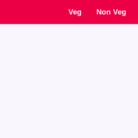
Veg
Non Veg