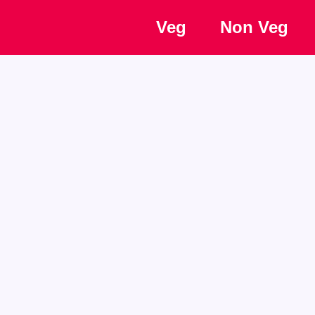
Veg
Non Veg