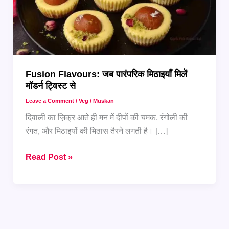
Fusion Flavours: जब पारंपरिक मिठाइयाँ मिलें
मॉडर्न ट्विस्ट से
Leave a Comment
/
Veg
/
Muskan
दिवाली का ज़िक्र आते ही मन में दीपों की चमक, रंगोली की
रंगत, और मिठाइयों की मिठास तैरने लगती है। […]
Fusion
Read Post »
Flavours:
जब
पारंपरिक
मिठाइयाँ
मिलें