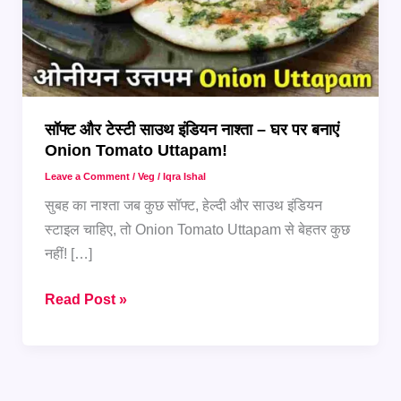
सॉफ्ट और टेस्टी साउथ इंडियन नाश्ता – घर पर बनाएं
Onion Tomato Uttapam!
Leave a Comment
/
Veg
/
Iqra Ishal
सुबह का नाश्ता जब कुछ सॉफ्ट, हेल्दी और साउथ इंडियन
स्टाइल चाहिए, तो Onion Tomato Uttapam से बेहतर कुछ
नहीं! […]
सॉफ्ट
Read Post »
और
टेस्टी
साउथ
इंडियन