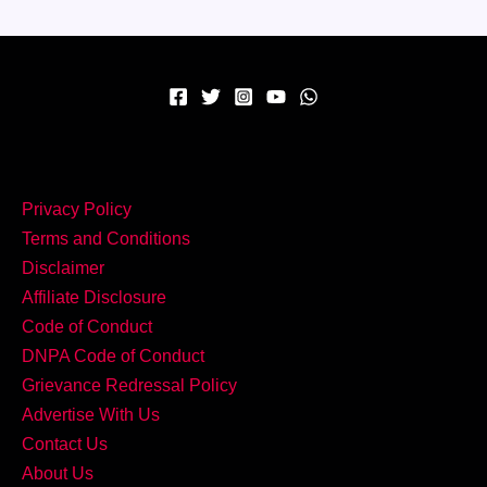
असली
स्वाद
–
बनाएं
मसालेदार
और
सुगंधित
Privacy Policy
Malabar
Terms and Conditions
Chicken
Disclaimer
Peralan!
Affiliate Disclosure
Code of Conduct
DNPA Code of Conduct
Grievance Redressal Policy
Advertise With Us
Contact Us
About Us