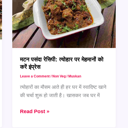
सबको
पसंद
आएंगी
मटन पसंदा रेसिपी: त्योहार पर मेहमानों को
करें इंप्रेस
Leave a Comment
/
Non Veg
/
Muskan
त्योहारों का मौसम आते ही हर घर में स्वादिष्ट खाने
की चर्चा शुरू हो जाती है। खासकर जब घर में
मटन
Read Post »
पसंदा
रेसिपी: