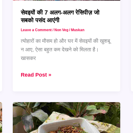
सेवइयों की 7 अलग-अलग रेसिपीज़ जो
सबको पसंद आएंगी
Leave a Comment
/
Non Veg
/
Muskan
त्योहारों का मौसम हो और घर में सेवइयों की खुशबू
न आए, ऐसा बहुत कम देखने को मिलता है।
खासकर
सेवइयों
Read Post »
की
7
अलग-
अलग
रेसिपीज़
जो