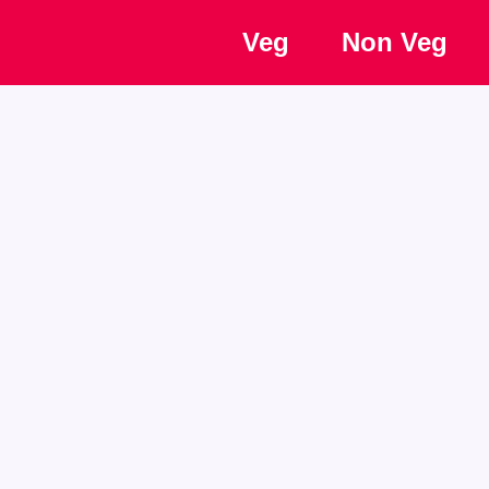
Veg
Non Veg