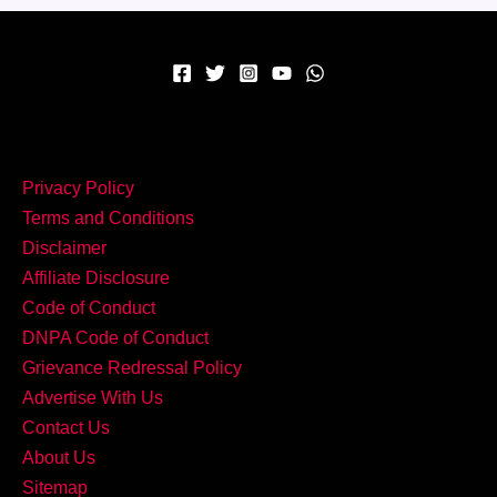
एक
कप
गरमा-
गरम
Masala
Chai
Privacy Policy
बना
Terms and Conditions
दे
Disclaimer
दिन
Affiliate Disclosure
सुहाना!
Code of Conduct
DNPA Code of Conduct
Grievance Redressal Policy
Advertise With Us
Contact Us
About Us
Sitemap