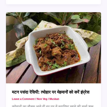
Ideas:
5
Non-
Veg
Recipes
जो
सबको
पसंद
आएंगी
मटन पसंदा रेसिपी: त्योहार पर मेहमानों को करें इंप्रेस
Leave a Comment
/
Non Veg
/
Muskan
त्योहारों का मौसम आते ही हर घर में स्वादिष्ट खाने की चर्चा शुरू