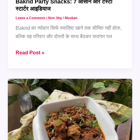
Bakrid Party Snacks: 7 आसान और टेस्टी
स्टार्टर आइडियाज
Leave a Comment
/
Non Veg
/
Muskan
Bakrid का त्योहार सिर्फ स्वादिष्ट खाने तक सीमित नहीं होता,
बल्कि यह परिवार और दोस्तों के साथ बैठकर यादगार पल
Bakrid
Read Post »
Party
Snacks:
7
आसान
और
टेस्टी
स्टार्टर
आइडियाज