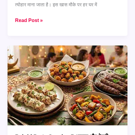
त्योहार माना जाता है। इस खास मौके पर हर घर में
Bakrid
Read Post »
Dinner
Ideas:
5
Non-
Veg
Recipes
जो
सबको
पसंद
आएंगी