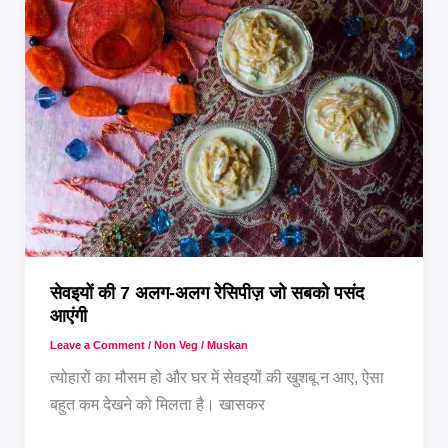
5
अलग-
अलग
स्टाइल
सेवइयों की 7 अलग-अलग रेसिपीज़ जो सबको पसंद
आएंगी
Leave a Comment
/
Non Veg
/
Muskan
त्योहारों का मौसम हो और घर में सेवइयों की खुशबू न आए, ऐसा
बहुत कम देखने को मिलता है। खासकर