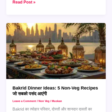
सेवइयों
Read Post »
की
7
अलग-
अलग
रेसिपीज़
जो
सबको
पसंद
आएंगी
Bakrid Dinner Ideas: 5 Non-Veg Recipes
जो सबको पसंद आएंगी
Leave a Comment
/
Non Veg
/
Muskan
Bakrid का त्योहार परिवार, दोस्तों और शानदार दावतों का