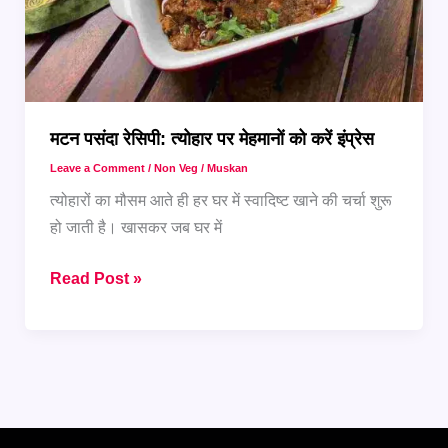
मटन पसंदा रेसिपी: त्योहार पर मेहमानों को करें इंप्रेस
Leave a Comment
/
Non Veg
/
Muskan
त्योहारों का मौसम आते ही हर घर में स्वादिष्ट खाने की चर्चा शुरू
हो जाती है। खासकर जब घर में
मटन
Read Post »
पसंदा
रेसिपी:
त्योहार
पर
मेहमानों
को