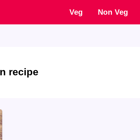
Veg
Non Veg
en recipe