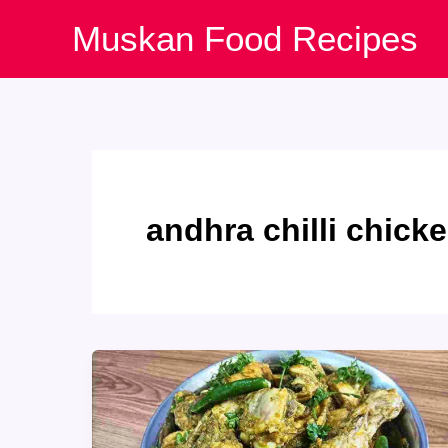
Skip
Muskan Food Recipes
to
content
andhra chilli chick