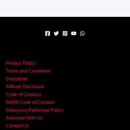
घर
पर
बनाएं
–
एक
प्लेट
में
पूरा
स्वाद
Privacy Policy
धमाका!
Terms and Conditions
Disclaimer
Affiliate Disclosure
Code of Conduct
DNPA Code of Conduct
Grievance Redressal Policy
Advertise With Us
Contact Us