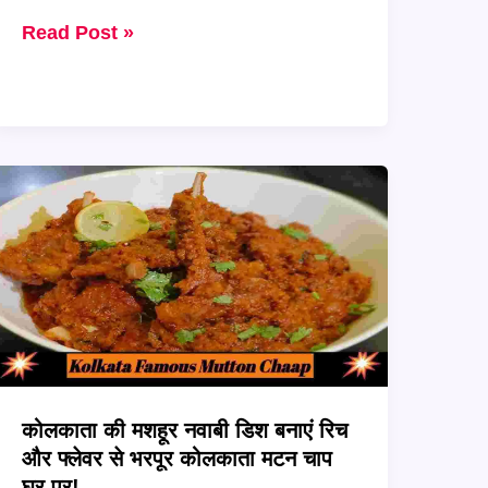
Mumbai
Read Post »
street
food
का
असली
मज़ा
–
बनाएं
झटपट
और
मसालेदार
Egg
Bhurji
कोलकाता की मशहूर नवाबी डिश बनाएं रिच
Pav
और फ्लेवर से भरपूर कोलकाता मटन चाप
घर
घर पर!