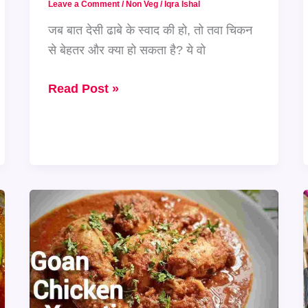
Leave a Comment
/
Non Veg
/
Iqra Ishal
Peralan!
जब बात देसी ढाबे के स्वाद की हो, तो तवा चिकन
से बेहतर और क्या हो सकता है? ये वो
तवे
Read Post »
की
खुशबू
और
मसालों
का
जादू
–
मिनटों
में
तैयार
करें