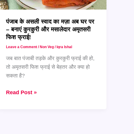
भरपूर
कोलकाता
पंजाब के असली स्वाद का मज़ा अब घर पर
मटन
– बनाएं कुरकुरी और मसालेदार अमृतसरी
चाप
फिश फ्राई!
घर
Leave a Comment
/
Non Veg
/
Iqra Ishal
पर!
जब बात पंजाबी तड़के और कुरकुरी फ्राई की हो,
तो अमृतसरी फिश फ्राई से बेहतर और क्या हो
सकता है?
पंजाब
Read Post »
के
असली
स्वाद
का