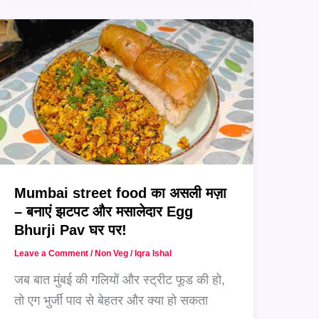
साथ
ट्राय
करें
गरमा-
गरम
Mutton
Keema
Samosa
–
Mumbai street food का असली मज़ा
सब
– बनाएं झटपट और मसालेदार Egg
करेंगे
Bhurji Pav घर पर!
वाह!
Leave a Comment
/
Non Veg
/
Iqra Ishal
जब बात मुंबई की गलियों और स्ट्रीट फूड की हो,
तो एग भुर्जी पाव से बेहतर और क्या हो सकता