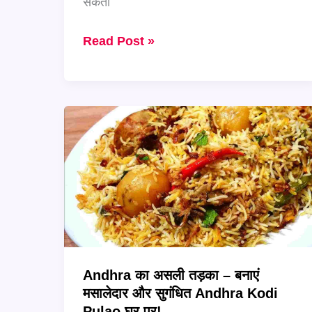
सकता
Goa
Read Post »
का
असली
तड़का
अब
घर
पर
–
बनाएं
खट्टे-
तीखे
स्वाद
Andhra का असली तड़का – बनाएं
वाली
मसालेदार और सुगंधित Andhra Kodi
Prawn
Pulao घर पर!