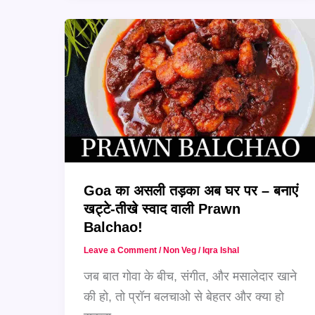
मसालेदार
चिकन
और
कुरकुरी
सैली
का
शाही
कॉम्बिनेशन
–
Goa का असली तड़का अब घर पर – बनाएं
घर
खट्टे-तीखे स्वाद वाली Prawn
पर
Balchao!
बनाएं
Leave a Comment
/
Non Veg
/
Iqra Ishal
बोहरी
जब बात गोवा के बीच, संगीत, और मसालेदार खाने
अंदाज़
की हो, तो प्रॉन बलचाओ से बेहतर और क्या हो
में!