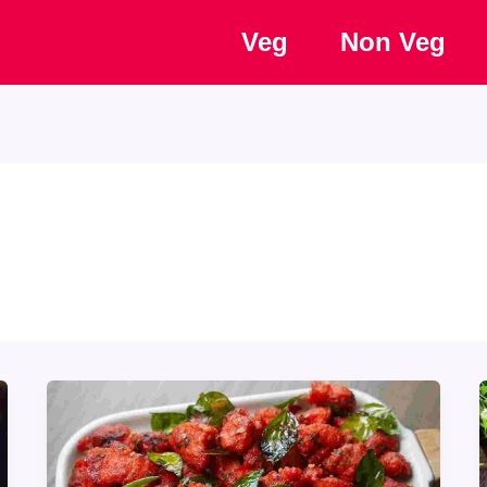
Veg
Non Veg