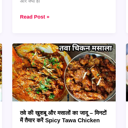
और क्या हो
Kerala
Read Post »
के
Malabar
तट
का
असली
स्वाद
–
बनाएं
मसालेदार
और
सुगंधित
तवे की खुशबू और मसालों का जादू – मिनटों
Malabar
में तैयार करें Spicy Tawa Chicken
Chicken