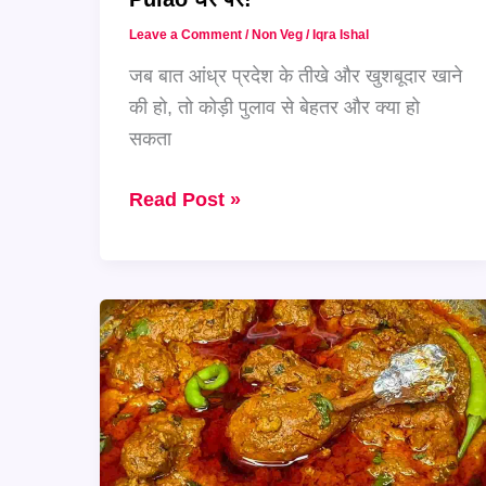
Balchao!
Leave a Comment
/
Non Veg
/
Iqra Ishal
जब बात आंध्र प्रदेश के तीखे और खुशबूदार खाने
की हो, तो कोड़ी पुलाव से बेहतर और क्या हो
सकता
Andhra
Read Post »
का
असली
तड़का
–
बनाएं
मसालेदार
और
सुगंधित
Andhra