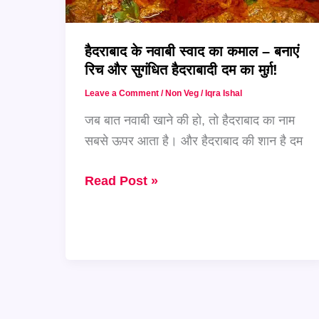
Kodi
Pulao
हैदराबाद के नवाबी स्वाद का कमाल – बनाएं
घर
रिच और सुगंधित हैदराबादी दम का मुर्ग़!
पर!
Leave a Comment
/
Non Veg
/
Iqra Ishal
जब बात नवाबी खाने की हो, तो हैदराबाद का नाम
सबसे ऊपर आता है। और हैदराबाद की शान है दम
हैदराबाद
Read Post »
के
नवाबी
स्वाद
का
कमाल
–