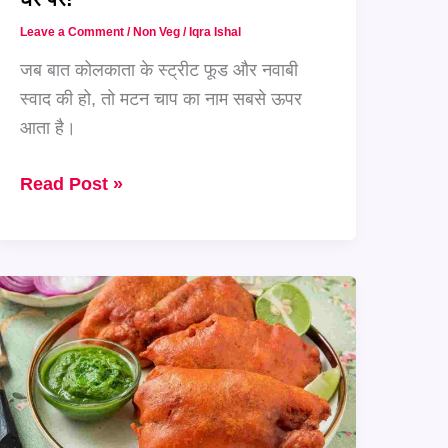
पर!
Leave a Comment
/
Non Veg
/
Iqra Ishal
जब बात कोलकाता के स्ट्रीट फूड और नवाबी
स्वाद की हो, तो मटन चाप का नाम सबसे ऊपर
आता है।
कोलकाता
Read Post »
की
मशहूर
नवाबी
डिश
बनाएं
रिच
और
फ्लेवर
से